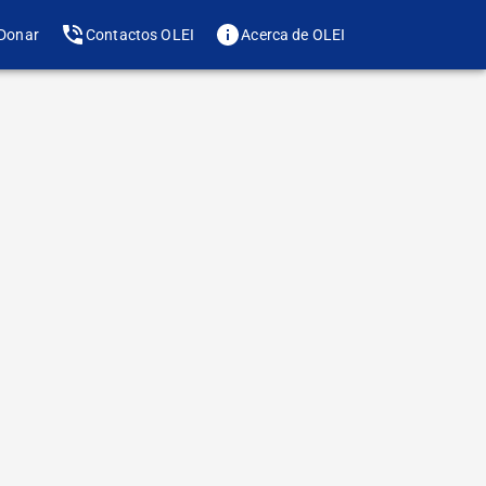
Donar
Contactos OLEI
Acerca de OLEI
Te gusta? Compártelo
de letra
 tenía que dar una
nte al ataque del
strarle al