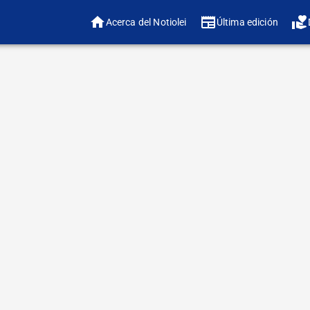
Acerca del Notiolei
Última edición
❤️ ¿
🔠 Ajustar tamaño 
Es cierto que Israel
respuesta contunde
7 de octubre y demo