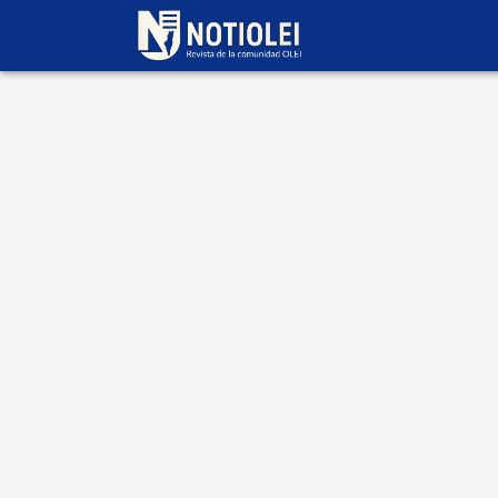
Escrito por
Marlene
Manevich
Notiolei 703