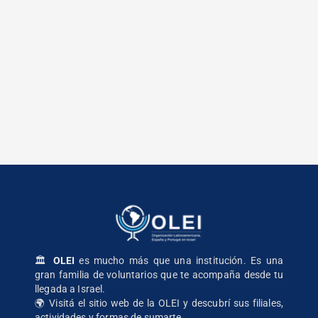
🏛️
OLEI
es mucho más que una institución. Es una
gran familia de voluntarios que te acompaña desde tu
llegada a Israel.
🌍
Visitá el sitio web de la OLEI
y descubrí sus filiales,
actividades y formas de sumarte.