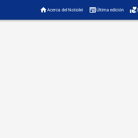
Acerca del Notiolei
Última edición
❤️ ¿
🔠 Ajustar tamaño 