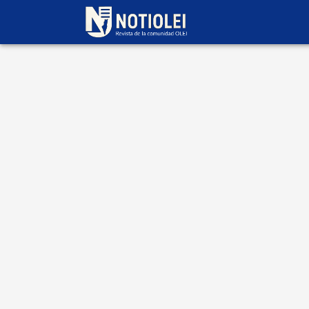
Escrito por
Aryeh
Kalderon
22 de noviembre
2025