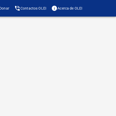
Donar
Contactos OLEI
Acerca de OLEI
Te gusta? Compártelo
de letra