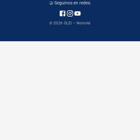
🤝 Seguinos en redes:
©
2026
OLEI – Notiolei