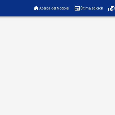
Acerca del Notiolei
Última edición
❤️ ¿
🔠 Ajustar tamaño 
Hemos llegado al f
cadencia en la l
trayectoria de la