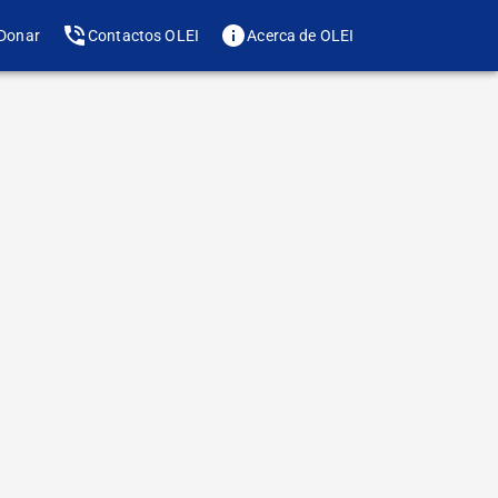
Donar
Contactos OLEI
Acerca de OLEI
Te gusta? Compártelo
de letra
inal de una nueva
arga y fecunda
 OLEI. Una nueva