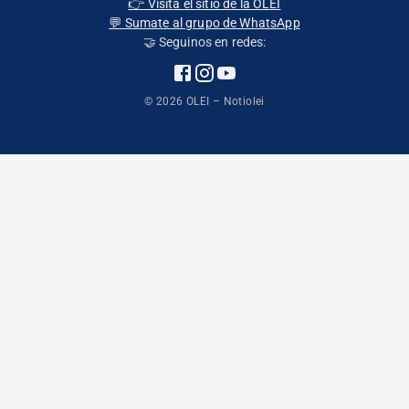
👉 Visita el sitio de la OLEI
💬 Sumate al grupo de WhatsApp
🤝 Seguinos en redes:
©
2026
OLEI – Notiolei