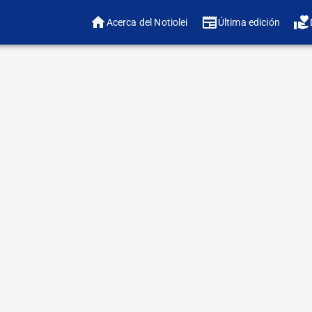
Acerca del Notiolei
Última edición
❤️ ¿
🔠 Ajustar tamaño 
En ediciones ante
abrir el tema de
procesos de creci
Hoy abordare el te