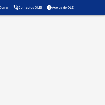
Donar
Contactos OLEI
Acerca de OLEI
Te gusta? Compártelo
de letra
riores, empece a
 arte terapia y
miento personal.
ma especifico de