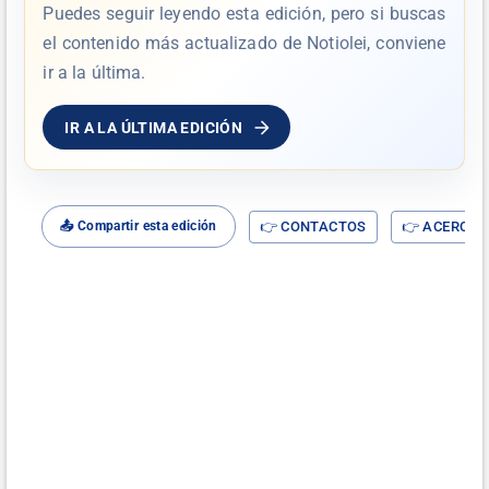
Puedes seguir leyendo esta edición, pero si buscas
el contenido más actualizado de Notiolei, conviene
ir a la última.
IR A LA ÚLTIMA EDICIÓN
👉 CONTACTOS
👉 ACERCA D
📤 Compartir esta edición