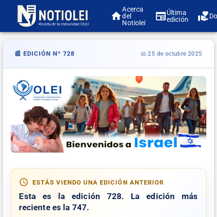
Acerca
Última
del
Do
edición
Notiolei
📰 EDICIÓN Nº 728
📅 25 de octubre 2025
ESTÁS VIENDO UNA EDICIÓN ANTERIOR
Esta es la edición
728
. La edición más
reciente es la
747
.