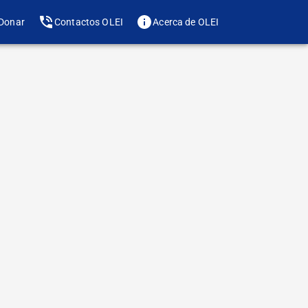
Donar
Contactos OLEI
Acerca de OLEI
Te gusta? Compártelo
de letra
ó a demostrar que
r se rige por una
todo protocolo. Su