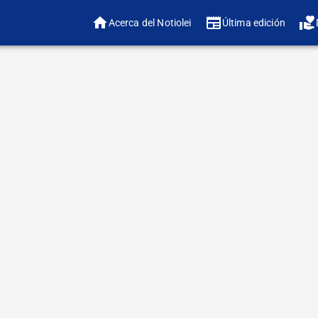
Acerca del Notiolei
Última edición
❤️ ¿
🔠 Ajustar tamaño 
Donald Trump volvi
su política exterio
lógica que desafía 