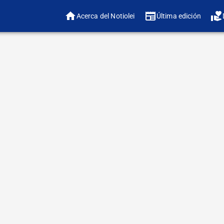
Acerca del Notiolei
Última edición
❤️ ¿
🔠 Ajustar tamaño 
 a Rosh Hashana hasta Simjat Torá Israel se transforma.