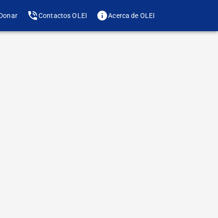
Donar
Contactos OLEI
Acerca de OLEI
Te gusta? Compártelo
de letra