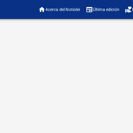
Acerca del Notiolei
Última edición
❤️ ¿
🔠 Ajustar tamaño 
Buen día a todos,
Les cuento breve
trabajo que reali
en el área de ases