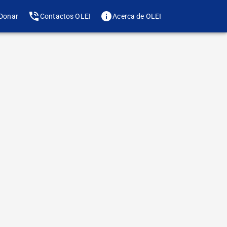
Donar
Contactos OLEI
Acerca de OLEI
Te gusta? Compártelo
de letra
mente sobre el
zamos desde OLEI
oramiento laboral