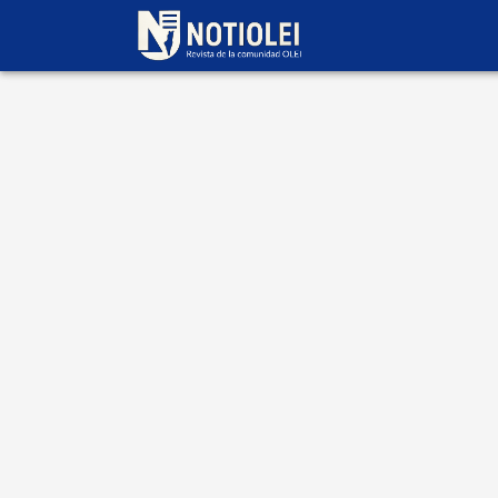
Escrito por
Filial
Kfar Saba
05 de julio 2025
FECHA
DIA