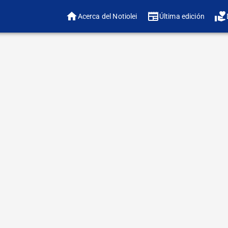
Acerca del Notiolei
Última edición
❤️ ¿
🔠 Ajustar tamaño 
HORA
ACTIVIDAD
CURSOS DE INGLES EN LA OLEI KFAR SABA a ca