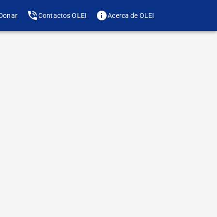
Donar
Contactos OLEI
Acerca de OLEI
Te gusta? Compártelo
de letra
rgo de la