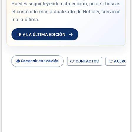
Puedes seguir leyendo esta edición, pero si buscas
el contenido más actualizado de Notiolei, conviene
ir a la última.
IR A LA ÚLTIMA EDICIÓN
👉 CONTACTOS
👉 ACERCA D
📤 Compartir esta edición