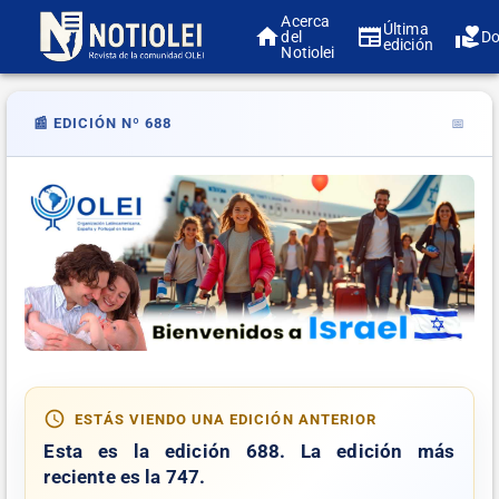
Acerca
Última
del
Do
edición
Notiolei
📰 EDICIÓN Nº 688
📅
ESTÁS VIENDO UNA EDICIÓN ANTERIOR
Esta es la edición
688
. La edición más
reciente es la
747
.