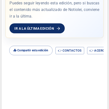
Puedes seguir leyendo esta edición, pero si buscas
el contenido más actualizado de Notiolei, conviene
ir a la última.
IR A LA ÚLTIMA EDICIÓN
👉 CONTACTOS
👉 ACERCA D
📤 Compartir esta edición