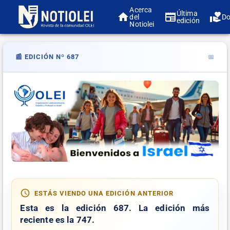
Acerca
Última
del
Do
edición
Notiolei
📰 EDICIÓN Nº 687
📅
ESTÁS VIENDO UNA EDICIÓN ANTERIOR
Esta es la edición
687
. La edición más
reciente es la
747
.