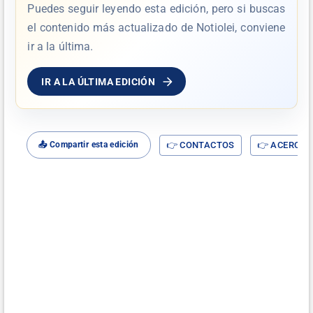
Puedes seguir leyendo esta edición, pero si buscas
el contenido más actualizado de Notiolei, conviene
ir a la última.
IR A LA ÚLTIMA EDICIÓN
👉 CONTACTOS
👉 ACERCA D
📤 Compartir esta edición