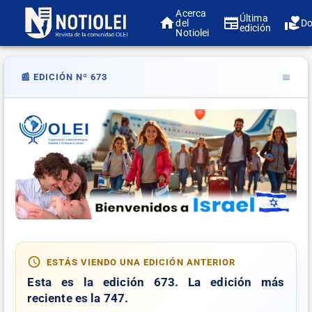
Acerca
Última
del
Do
edición
Notiolei
📰 EDICIÓN Nº 673
📅
ESTÁS VIENDO UNA EDICIÓN ANTERIOR
Esta es la edición
673
. La edición más
reciente es la
747
.