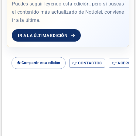
Puedes seguir leyendo esta edición, pero si buscas
el contenido más actualizado de Notiolei, conviene
ir a la última.
IR A LA ÚLTIMA EDICIÓN
👉 CONTACTOS
👉 ACERCA D
📤 Compartir esta edición