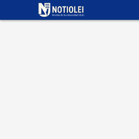
Escrito por
OLEI
Notiolei 671