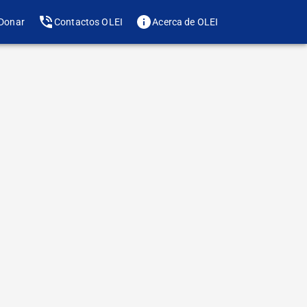
Donar
Contactos OLEI
Acerca de OLEI
Te gusta? Compártelo
de letra
 fue fundado en
 de 1920 en el
 la Organización
on el objetivo de