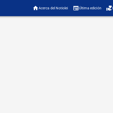
Acerca del Notiolei
Última edición
❤️ ¿
🔠 Ajustar tamaño 
El Keren Hayesod
Londres en julio
encuentro anual de
Sionista Mundial c