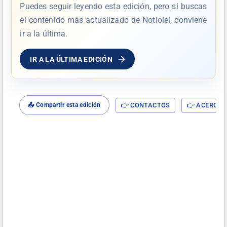
Puedes seguir leyendo esta edición, pero si buscas
el contenido más actualizado de Notiolei, conviene
ir a la última.
IR A LA ÚLTIMA EDICIÓN
👉 CONTACTOS
👉 ACERCA D
📤 Compartir esta edición