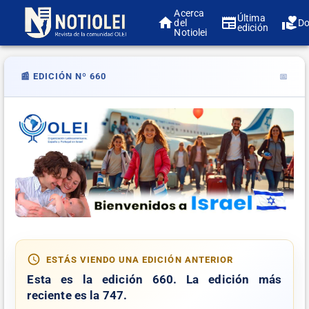
Acerca
Última
del
Do
edición
Notiolei
📰 EDICIÓN Nº 660
📅
ESTÁS VIENDO UNA EDICIÓN ANTERIOR
Esta es la edición
660
. La edición más
reciente es la
747
.